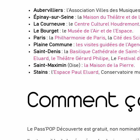
Aubervilliers
: l’Association Villes des Musiqu
Épinay-sur-Seine
: la
Maison du Théâtre et de 
La Courneuve
: le
Centre Culturel Houdremont
Le Bourget
: le
Musée de l’Air et de l’Espace
.
Paris
: la
Philharmonie de Paris
, la
Cité des Sci
Plaine Commune
:
les visites guidées de l’Age
Saint-Denis
: la
Basilique Cathédrale de Saint
Eluard
,
le Théâtre Gérard Philipe
, Le
Festival 
Saint-Maximin
(Oise) :
la Maison de la Pierre
.
S
tains
: l’
Espace Paul Eluard
, Conservatoire m
Comment ç
Le Pass’POP Découverte est gratuit, non nominatif 