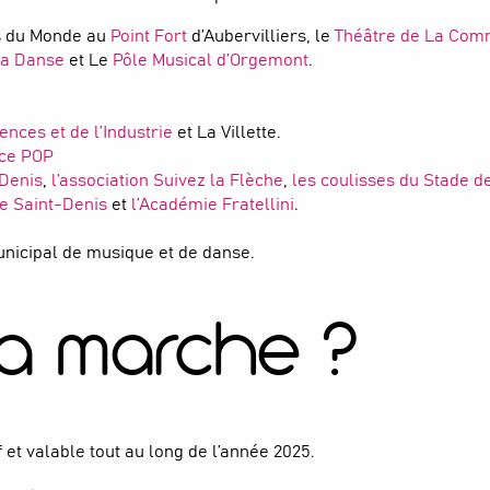
es du Monde au
Point Fort
d’Aubervilliers, le
Théâtre de La Co
la Danse
et Le
Pôle Musical d’Orgemont
.
.
ences et de l’Industrie
et La Villette.
nce POP
-Denis
,
l’association Suivez la Flèche
,
les coulisses du Stade d
de Saint-Denis
et
l’Académie Fratellini
.
unicipal de musique et de danse.
a marche ?
et valable tout au long de l’année 2025.