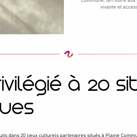
Commune, territoire aux p
vivante et acces
vilégié à 20 si
ques
its dans 20 lieux culturels partenaires situés à Plaine Commun