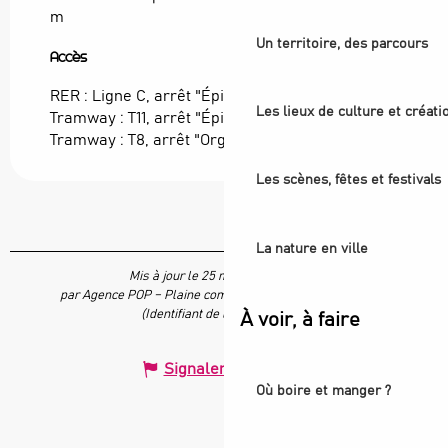
m
Un territoire, des parcours
Accès
Accès
RER : Ligne C, arrêt "Épinay-sur-Seine"
Les lieux de culture et créati
Tramway : T11, arrêt "Épinay-sur-Seine"
Tramway : T8, arrêt "Orgemont"
Les scènes, fêtes et festivals
La nature en ville
Mis à jour le 25 mars 2025 à 15:04
par Agence POP – Plaine commune vous Ouvre ses Portes
(Identifiant de l'offre :
703078
)
À voir, à faire
Signaler une erreur
Où boire et manger ?