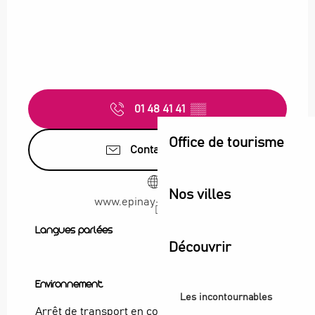
01 48 41 41
▒▒
Office de tourisme
Contactez-nous
Nos villes
www.epinay-sur-seine.fr
Langues parlées
Langues parlées
Découvrir
Environnement
Environnement
Les incontournables
Arrêt de transport en commun à moins de 500