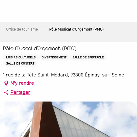
Aller
au
contenu
principal
Office de tourisme
Pôle Musical d'Orgemont (PMO)
Pôle Musical d'Orgemont (PMO)
LOISIRS CULTURELS
DIVERTISSEMENT
SALLE DE SPECTACLE
SALLE DE CONCERT
1 rue de la Tête Saint-Médard, 93800 Épinay-sur-Seine
M'y rendre
Partager