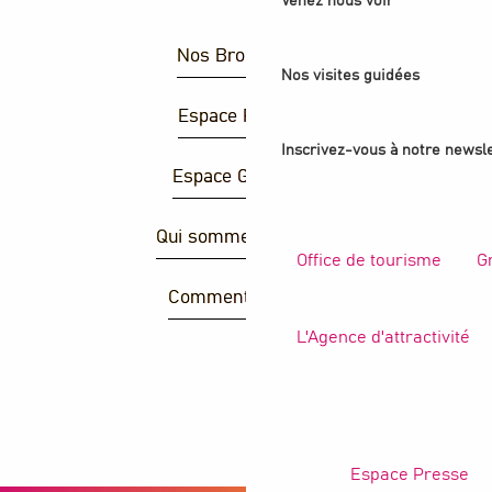
Venez nous voir
Nos Brochures
Nos visites guidées
Espace Presse
Inscrivez-vous à notre newsle
Espace Groupes
Qui sommes-nous ?
Office de tourisme
G
Comment venir ?
L'Agence d'attractivité
R
Espace Presse