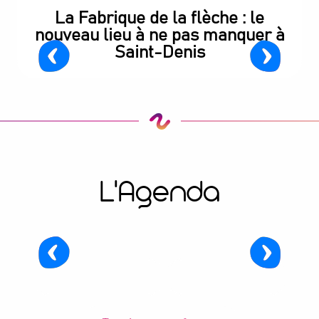
La Fabrique de la flèche : le
nouveau lieu à ne pas manquer à
Saint-Denis
27
9
L'Agenda
JUIN
AOÛT
Événement - L'Été du Canal
Saint-Denis
En ce moment
Ce weekend