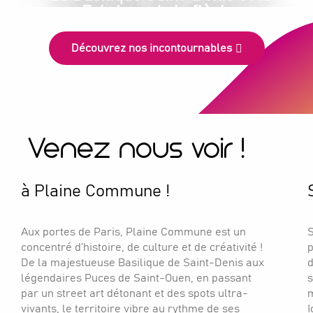
Fabrique de la flèche
Découvrez nos incontournables
Venez nous voir !
à Plaine Commune !
Aux portes de Paris, Plaine Commune est un
S
concentré d’histoire, de culture et de créativité !
p
De la majestueuse Basilique de Saint-Denis aux
d
légendaires Puces de Saint-Ouen, en passant
s
par un street art détonant et des spots ultra-
m
vivants, le territoire vibre au rythme de ses
I