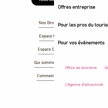
Offres entreprise
Nos Brochures
Pour les pros du touri
Espace Presse
Pour vos événements
Espace Groupes
Qui sommes-nous ?
Office de tourisme
G
Comment venir ?
L'Agence d'attractivité
R