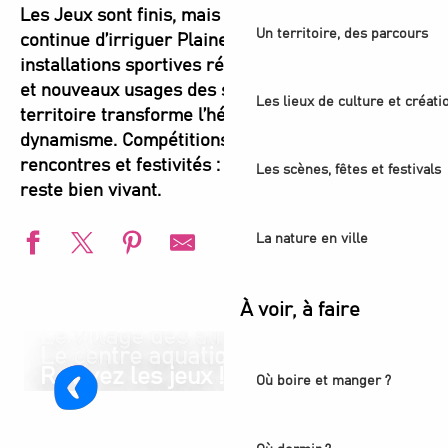
Les Jeux sont finis, mais l’énergie olympique
Un territoire, des parcours
continue d’irriguer Plaine Commune. Entre
installations sportives réinvesties, événements,
et nouveaux usages des sites emblématiques, le
Les lieux de culture et créati
territoire transforme l’héritage en moteur de
dynamisme. Compétitions, pratiques libres,
rencontres et festivités : ici, l’esprit des Jeux
Les scènes, fêtes et festivals
reste bien vivant.
La nature en ville
À voir, à faire
Le village des athlètes
Le centre aquatique olympique
Revivez les jeux !
Où boire et manger ?