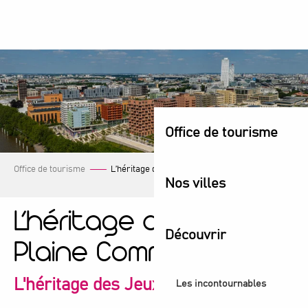
Aller
au
contenu
principal
Office de tourisme
Office de tourisme
L’héritage des Jeux à Plaine Commune
Nos villes
L’héritage des Jeux à
Découvrir
Plaine Commune
L'héritage des Jeux en action
Les incontournables