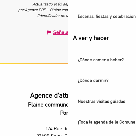
Actualizado el 05 septiembre 2025 a 11:33
por Agence POP – Plaine commune vous Ouvre ses Portes
(Identificador de la oferta :
7504299
)
Escenas, fiestas y celebracio
Señalar un error
A ver y hacer
¿Dónde comer y beber?
¿Dónde dormir?
Agence d'attractivité POP
Nuestras visitas guiadas
Plaine commune vous Ouvre ses
Portes
¡Toda la agenda de la Comuna 
124 Rue des Rosiers,