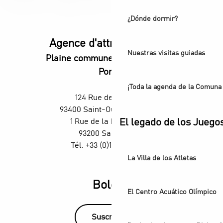
¿Dónde dormir?
Agence d'attractivité POP
Nuestras visitas guiadas
Plaine commune vous Ouvre ses
Portes
¡Toda la agenda de la Comuna 
124 Rue des Rosiers,
93400 Saint-Ouen-sur-Seine
1 Rue de la République,
El legado de los Juego
93200 Saint-Denis
Tél. +33 (0)1 55 870 870
La Villa de los Atletas
Boletín
El Centro Acuático Olímpico
Suscríbase