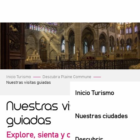
Aller
au
contenu
principal
Inicio Turismo
Descubra Plaine Commune
Nuestras visitas guiadas
Inicio Turismo
Nuestras visitas
Nuestras ciudades
guiadas
Explore, sienta y comparta
Descubrir