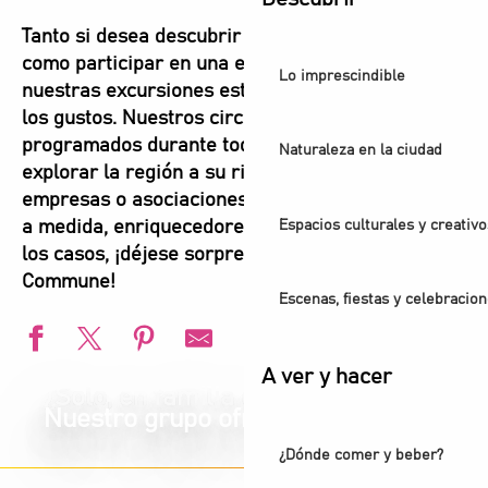
Tanto si desea descubrir la zona por su cuenta
como participar en una experiencia de grupo,
Lo imprescindible
nuestras excursiones están diseñadas para todos
los gustos. Nuestros circuitos individuales,
programados durante todo el año, le invitan a
Naturaleza en la ciudad
explorar la región a su ritmo. Para grupos,
empresas o asociaciones, proponemos circuitos
Espacios culturales y creativo
a medida, enriquecedores y agradables. En todos
los casos, ¡déjese sorprender por Plaine
Commune!
Escenas, fiestas y celebracio
A ver y hacer
¿Solo, en familia o con amigos?
Nuestro grupo ofrece
¿Dónde comer y beber?