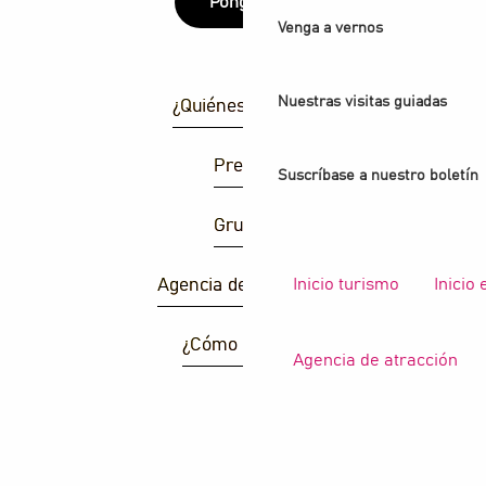
Póngase
Venga a vernos
Nuestras visitas guiadas
¿Quiénes somos?
Prensa
Suscríbase a nuestro boletín
Grupos
Inicio turismo
Inicio
Agencia de atracción
¿Cómo llegar ?
Agencia de atracción
B