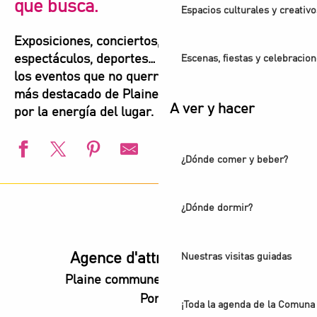
que busca.
Espacios culturales y creativo
Exposiciones, conciertos, festivales,
espectáculos, deportes… Aquí encontrará todos
Escenas, fiestas y celebracio
los eventos que no querrá perderse para vivir lo
más destacado de Plaine Commune. Déjese llevar
A ver y hacer
por la energía del lugar.
¿Dónde comer y beber?
Campeonatos de Europa de natación de Paris 2026
l’Été audonien
¿Dónde dormir?
Animation estivale - Bel Été à Saint-Denis
Animation estivale - Souriez c'est l'été à Stains
Festival de Saint-Denis - Exposición: Voces de luz
Agence d'attractivité POP
Nuestras visitas guiadas
Les coulisses du Stade de France®
Plaine commune vous Ouvre ses
Exposition - Ya Rayi ! Une histoire de la musique raï
Portes
Exposición - Cree y sana
¡Toda la agenda de la Comuna 
Visite guidée - Balade urbaine à Saint-Denis : regards sur