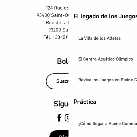
The Stage Afterworks en el Skybar del H4 Hotel Wyndham
124 Rue des Rosiers,
Fútbol - Red Star / Sochaux
93400 Saint-Ouen-sur-Seine
El legado de los Juego
Visite guidée - De la Villette au Canal Saint-Denis
1 Rue de la République,
93200 Saint-Denis
Tél. +33 (0)1 55 870 870
La Villa de los Atletas
El Centro Acuático Olímpico
Boletín
Reviva los Juegos en Plaine
Suscríbase
Práctica
Síguenos
¿Cómo llegar a Plaine Comm