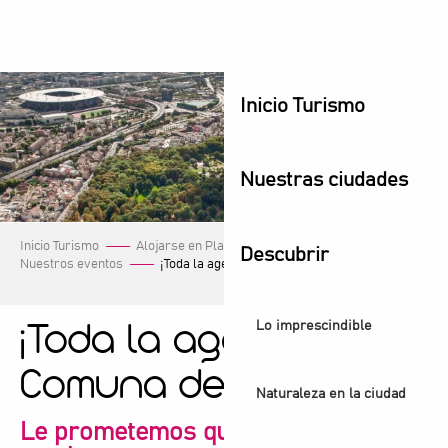
Aller
au
contenu
principal
Inicio Turismo
Nuestras ciudades
Inicio Turismo
Alojarse en Plaine Commune
Descubrir
Nuestros eventos
¡Toda la agenda de la Comuna de Plaine!
Lo imprescindible
¡Toda la agenda de la
Comuna de Plaine!
Naturaleza en la ciudad
Le prometemos que encontrará lo