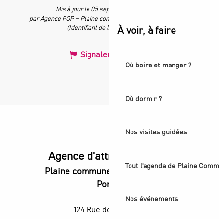
Mis à jour le 05 septembre 2025 à 11:33
par Agence POP – Plaine commune vous Ouvre ses Portes
(Identifiant de l'offre :
7504299
)
À voir, à faire
Signaler une erreur
Où boire et manger ?
Où dormir ?
Nos visites guidées
Agence d'attractivité POP
Tout l'agenda de Plaine Comm
Plaine commune vous Ouvre ses
Portes
Nos événements
124 Rue des Rosiers,