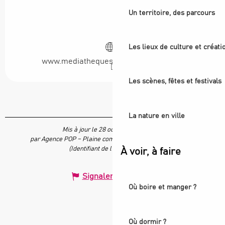
Un territoire, des parcours
Les lieux de culture et créati
www.mediatheques-plainecommune.fr
Les scènes, fêtes et festivals
La nature en ville
Mis à jour le 28 octobre 2025 à 14:10
par Agence POP – Plaine commune vous Ouvre ses Portes
(Identifiant de l'offre :
4650792
)
À voir, à faire
Signaler une erreur
Où boire et manger ?
Où dormir ?