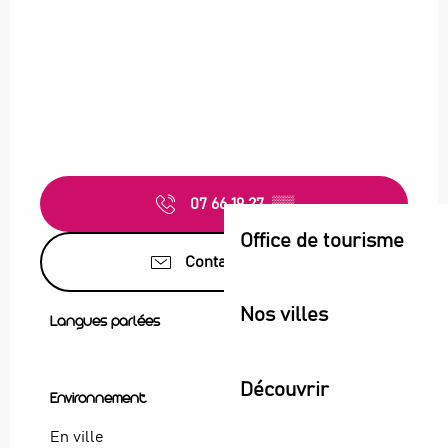
07 66 19 27
▒▒
Office de tourisme
Contactez-nous
Nos villes
Langues parlées
Langues parlées
Découvrir
Environnement
Environnement
En ville