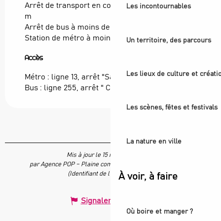
Arrêt de transport en commun à moins de 500
Les incontournables
m
Arrêt de bus à moins de 500 m
Station de métro à moins de 500 m
Un territoire, des parcours
Accès
Accès
Les lieux de culture et créati
Métro : ligne 13, arrêt "Saint-Denis Université"
Bus : ligne 255, arrêt " Clos Hanot"
Les scènes, fêtes et festivals
La nature en ville
Mis à jour le 15 mai 2024 à 16:43
par Agence POP – Plaine commune vous Ouvre ses Portes
(Identifiant de l'offre :
5852972
)
À voir, à faire
Signaler une erreur
Où boire et manger ?