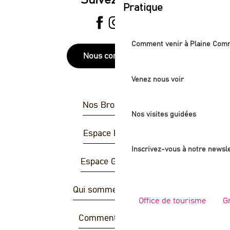
Pratique
Comment venir à Plaine Com
Nous contacter
Venez nous voir
Nos Brochures
Nos visites guidées
Espace Presse
Inscrivez-vous à notre newsle
Espace Groupes
Qui sommes-nous ?
Office de tourisme
G
Comment venir ?