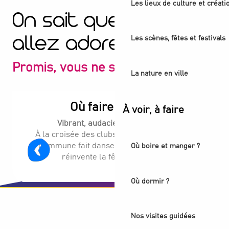
Les lieux de culture et créati
On sait que vous
Les scènes, fêtes et festivals
allez adorer
Promis, vous ne serez pas déçu
La nature en ville
Où faire la fête ?
À voir, à faire
Vibrant, audacieux, électrisant.
À la croisée des clubs et tiers-lieux, Plaine
Commune fait danser les noctambules et
Où boire et manger ?
réinvente la fête sans limite.
Où dormir ?
Nos visites guidées