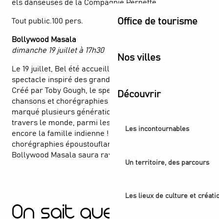
els danseuses de la Compagnie Pernette.
Office de tourisme
Tout public.100 pers.
Bollywood Masala
dimanche 19 juillet à 17h30
Nos villes
Le 19 juillet, Bel été accueille Bollywood Masala, un
spectacle inspiré des grands succès du cinéma indien.
Créé par Toby Gough, le spectacle met à l’honneur les
Découvrir
chansons et chorégraphies issues de films qui ont
marqué plusieurs générations de spectateur·rices à
travers le monde, parmi lesquels Devdas, Laagan ou
Les incontournables
encore la famille indienne ! À travers des
chorégraphies époustouflantes et une histoire unique,
Bollywood Masala saura ravir toute la famille !
Un territoire, des parcours
Les lieux de culture et créati
On sait que vous