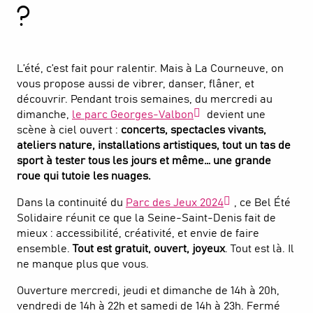
3
Les activités sportives
?
4
Les temps-forts
L’été, c’est fait pour ralentir. Mais à La Courneuve, on
5
Les spectacles
vous propose aussi de vibrer, danser, flâner, et
découvrir. Pendant trois semaines, du mercredi au
dimanche,
le parc Georges-Valbon
devient une
scène à ciel ouvert :
concerts, spectacles vivants,
ateliers nature, installations artistiques, tout un tas de
sport à tester tous les jours et même… une grande
roue qui tutoie les nuages.
Dans la continuité du
Parc des Jeux 2024
, ce Bel Été
Solidaire réunit ce que la Seine-Saint-Denis fait de
mieux : accessibilité, créativité, et envie de faire
ensemble.
Tout est gratuit, ouvert, joyeux
. Tout est là. Il
ne manque plus que vous.
Ouverture mercredi, jeudi et dimanche de 14h à 20h,
vendredi de 14h à 22h et samedi de 14h à 23h. Fermé