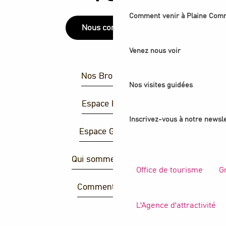
Comment venir à Plaine Com
Nous contacter
Venez nous voir
Nos Brochures
Nos visites guidées
Espace Presse
Inscrivez-vous à notre newsle
Espace Groupes
Qui sommes-nous ?
Office de tourisme
G
Comment venir ?
L'Agence d'attractivité