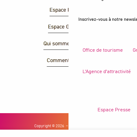
Espace Presse
Inscrivez-vous à notre newsle
Espace Groupes
Qui sommes-nous ?
Office de tourisme
G
Comment venir ?
L'Agence d'attractivité
R
Espace Presse
Copyright © 2026
Mentions légales
Politique de confidentialité
Conditions générales de ventes