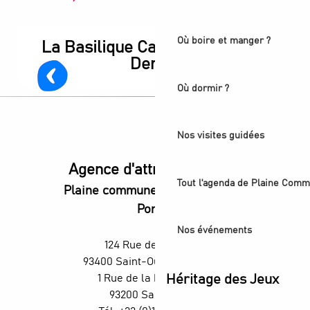
Où boire et manger ?
La Basilique Cathédrale Saint-
Denis !
Où dormir ?
Nos visites guidées
Agence d'attractivité POP
Tout l'agenda de Plaine Comm
Plaine commune vous Ouvre ses
Portes
Nos événements
124 Rue des Rosiers,
93400 Saint-Ouen-sur-Seine
1 Rue de la République,
Héritage des Jeux
93200 Saint-Denis