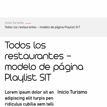
Aller
au
contenu
principal
Inicio Turismo
Todos los restaurantes – modelo de página Playlist SIT
Todos los
restaurantes –
modelo de página
Playlist SIT
Inicio Turismo
Lorem ipsum dolor sit amet consectetur
adipiscing elit turpis penatibus, etiam hac
ridiculus cubilia sem tellus diam per mollis