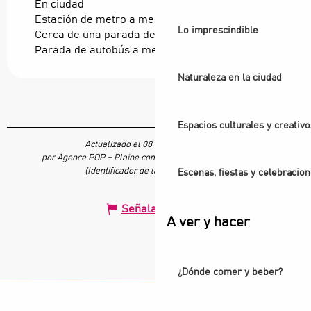
En ciudad
Estación de metro a menos de 500 m
Lo imprescindible
Cerca de una parada de transporte colectivo
Parada de autobús a menos de 500 m
Naturaleza en la ciudad
Espacios culturales y creativo
Actualizado el 08 enero 2026 a 16:45
por Agence POP – Plaine commune vous Ouvre ses Portes
(Identificador de la oferta :
7636933
)
Escenas, fiestas y celebracio
Señalar un error
A ver y hacer
¿Dónde comer y beber?