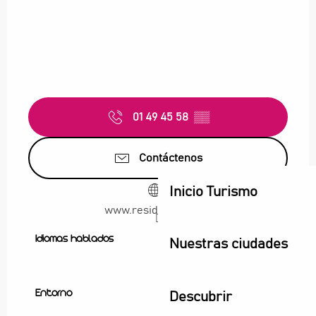
01 49 45 58
▒▒
Contáctenos
Inicio Turismo
www.residhome.com
Idiomas hablados
Idiomas hablados
Nuestras ciudades
Entorno
Entorno
Descubrir