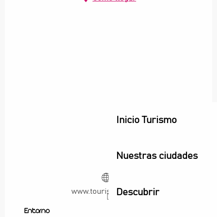
Inicio Turismo
Nuestras ciudades
Descubrir
www.tourisme93.com
Entorno
Entorno