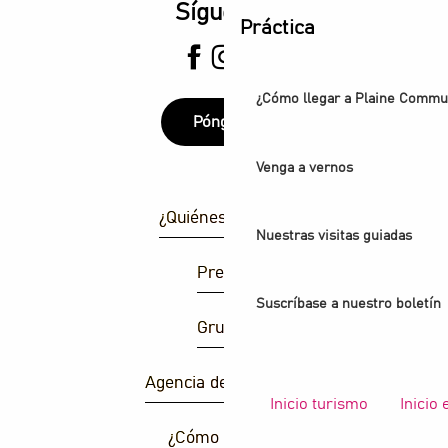
Síguenos
Práctica
¿Cómo llegar a Plaine Comm
Póngase
Venga a vernos
¿Quiénes somos?
Nuestras visitas guiadas
Prensa
Suscríbase a nuestro boletín
Grupos
Agencia de atracción
Inicio turismo
Inicio
¿Cómo llegar ?