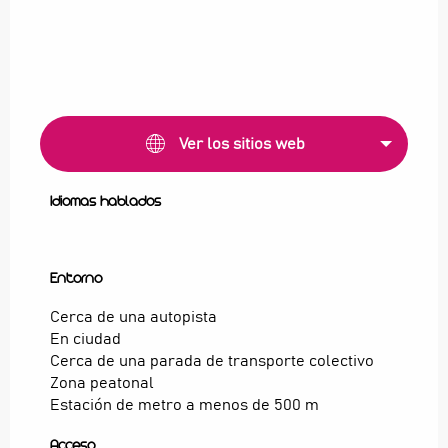
Ver los sitios web
Idiomas hablados
Idiomas hablados
Entorno
Entorno
Cerca de una autopista
En ciudad
Cerca de una parada de transporte colectivo
Zona peatonal
Estación de metro a menos de 500 m
Acceso
Acceso