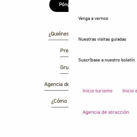
Póngase
Venga a vernos
¿Quiénes somos?
Nuestras visitas guiadas
Prensa
Suscríbase a nuestro boletín
Grupos
Agencia de atracción
Inicio turismo
Inicio
¿Cómo llegar ?
Agencia de atracción
B