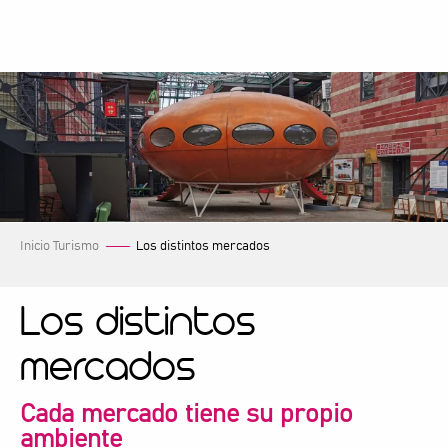
Aller
au
contenu
principal
Inicio Turismo
Los distintos mercados
Los distintos
mercados
Cada mercado tiene su propio
ambiente