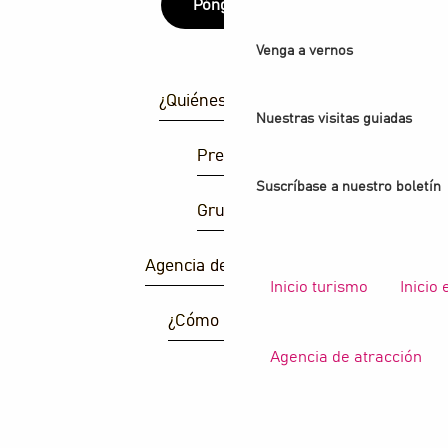
Póngase
Venga a vernos
¿Quiénes somos?
Nuestras visitas guiadas
Prensa
Suscríbase a nuestro boletín
Grupos
Agencia de atracción
Inicio turismo
Inicio
¿Cómo llegar ?
Agencia de atracción
B