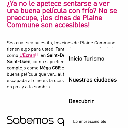
¿Ya no le apetece sentarse a ver
una buena película con frío? No se
preocupe, ¡los cines de Plaine
Commune son accesibles!
Sea cual sea su estilo, los cines de Plaine Commune
tienen algo para usted. Tanto si opta por un cine íntimo
como
L’Écran
en
Saint-Denis
o
Espace 1789
en
Inicio Turismo
Saint-Ouen
, como si prefiere la comodidad de un gran
complejo como
Méga CGR
en
Épinay
, siempre hay una
buena película que ver… al fresco del día. Una
Nuestras ciudades
escapada al cine es la ocasión perfecta para evadirse,
en paz y a la sombra.
Descubrir
Sabemos que te va a
Lo imprescindible