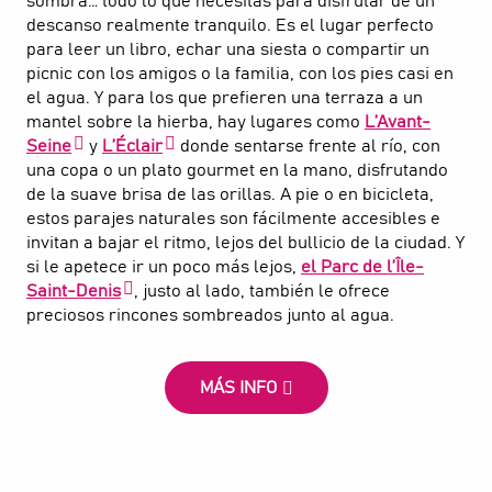
sombra… todo lo que necesitas para disfrutar de un
descanso realmente tranquilo. Es el lugar perfecto
para leer un libro, echar una siesta o compartir un
picnic con los amigos o la familia, con los pies casi en
el agua. Y para los que prefieren una terraza a un
mantel sobre la hierba, hay lugares como
L’Avant-
Seine
y
L’Éclair
donde sentarse frente al río, con
una copa o un plato gourmet en la mano, disfrutando
de la suave brisa de las orillas. A pie o en bicicleta,
estos parajes naturales son fácilmente accesibles e
invitan a bajar el ritmo, lejos del bullicio de la ciudad. Y
si le apetece ir un poco más lejos,
el Parc de l’Île-
Saint-Denis
, justo al lado, también le ofrece
preciosos rincones sombreados junto al agua.
MÁS INFO