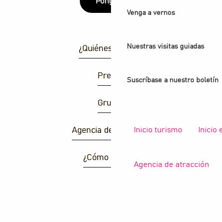
Póngase
Venga a vernos
Nuestras visitas guiadas
¿Quiénes somos?
Prensa
Suscríbase a nuestro boletín
Grupos
Inicio turismo
Inicio
Agencia de atracción
¿Cómo llegar ?
Agencia de atracción
B