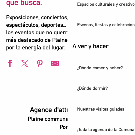
que busca.
Espacios culturales y creativo
Exposiciones, conciertos, festivales,
espectáculos, deportes… Aquí encontrará todos
Escenas, fiestas y celebracio
los eventos que no querrá perderse para vivir lo
más destacado de Plaine Commune. Déjese llevar
A ver y hacer
por la energía del lugar.
¿Dónde comer y beber?
L'été s'installe à Villetaneuse
L'Été du Canal
¿Dónde dormir?
Campeonatos de Europa de natación de Paris 2026
l’Été audonien
Animation estivale - Bel Été à Saint-Denis
Agence d'attractivité POP
Nuestras visitas guiadas
Animation estivale - Souriez c'est l'été à Stains
Plaine commune vous Ouvre ses
Visite guidée - De la Villette au Canal Saint-Denis
Portes
Un été aux Labos Éclair
¡Toda la agenda de la Comuna 
Festival de Saint-Denis - Exposición: Voces de luz