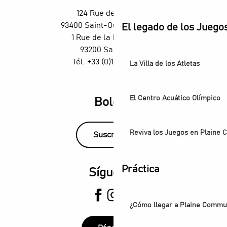
H4 Wyndham Paris Pleyel - Taller - Clase de coctelería con
124 Rue des Rosiers,
TThe Stage Afterworks au Skybar du H4 Hotel Wyndham - D
93400 Saint-Ouen-sur-Seine
El legado de los Juego
Conciertos de órgano en los Grandes-Orgues Cavaillé-Coll
1 Rue de la République,
93200 Saint-Denis
Tél. +33 (0)1 55 870 870
La Villa de los Atletas
El Centro Acuático Olímpico
Boletín
Reviva los Juegos en Plaine
Suscríbase
Práctica
Síguenos
¿Cómo llegar a Plaine Comm