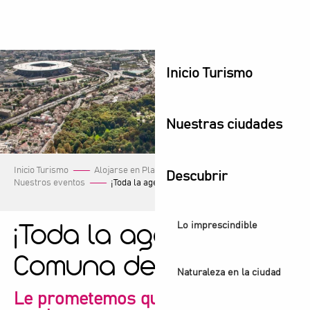
Aller
au
contenu
principal
Inicio Turismo
Nuestras ciudades
Inicio Turismo
Alojarse en Plaine Commune
Descubrir
Nuestros eventos
¡Toda la agenda de la Comuna de Plaine!
Lo imprescindible
¡Toda la agenda de la
Comuna de Plaine!
Naturaleza en la ciudad
Le prometemos que encontrará lo