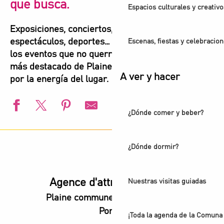
que busca.
Espacios culturales y creativo
Exposiciones, conciertos, festivales,
espectáculos, deportes… Aquí encontrará todos
Escenas, fiestas y celebracio
los eventos que no querrá perderse para vivir lo
más destacado de Plaine Commune. Déjese llevar
A ver y hacer
por la energía del lugar.
¿Dónde comer y beber?
L'Été du Canal
Campeonatos de Europa de natación de Paris 2026
¿Dónde dormir?
Animation estivale - Bel Été à Saint-Denis
l’Été audonien
Animation estivale - Souriez c'est l'été à Stains
Agence d'attractivité POP
Nuestras visitas guiadas
Un été aux Labos Éclair
Plaine commune vous Ouvre ses
Festival de Saint-Denis - Exposición: Voces de luz
Portes
Exposición - Cree y sana
¡Toda la agenda de la Comuna 
Les coulisses du Stade de France®