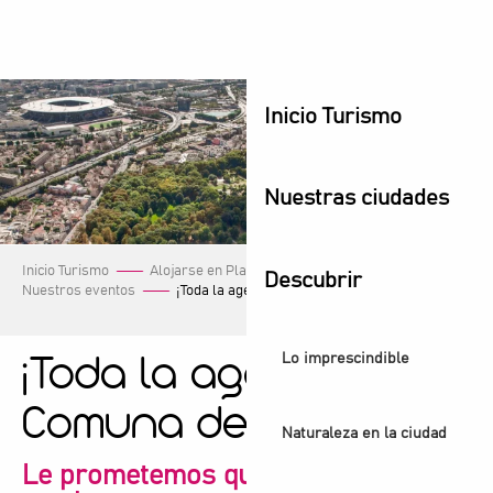
Aller
au
contenu
principal
Inicio Turismo
Nuestras ciudades
Inicio Turismo
Alojarse en Plaine Commune
Descubrir
Nuestros eventos
¡Toda la agenda de la Comuna de Plaine!
Lo imprescindible
¡Toda la agenda de la
Comuna de Plaine!
Naturaleza en la ciudad
Le prometemos que encontrará lo