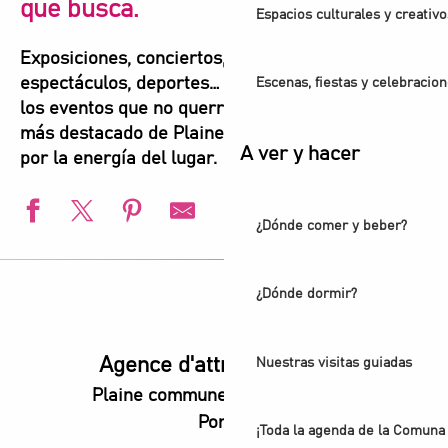
que busca.
Espacios culturales y creativo
Exposiciones, conciertos, festivales,
espectáculos, deportes… Aquí encontrará todos
Escenas, fiestas y celebracio
los eventos que no querrá perderse para vivir lo
más destacado de Plaine Commune. Déjese llevar
A ver y hacer
por la energía del lugar.
¿Dónde comer y beber?
Balade urbaine - Exploration du Parc de l'Ile-Saint-Denis
Visite guidée - Ciné-balade aux Puces
¿Dónde dormir?
L'été s'installe à Villetaneuse
L'Été du Canal
Campeonatos de Europa de natación de Paris 2026
Agence d'attractivité POP
Nuestras visitas guiadas
Visite guidée - L'ancienne abbaye royale, coeur battant d
Plaine commune vous Ouvre ses
Animation estivale - Bel Été à Saint-Denis
Portes
l’Été audonien
¡Toda la agenda de la Comuna 
Animation estivale - Souriez c'est l'été à Stains