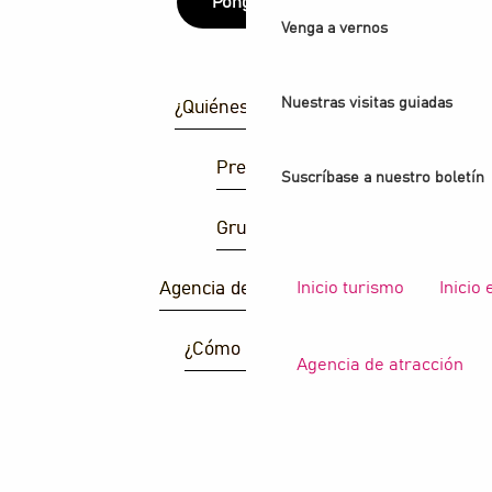
Póngase
Venga a vernos
Nuestras visitas guiadas
¿Quiénes somos?
Prensa
Suscríbase a nuestro boletín
Grupos
Inicio turismo
Inicio
Agencia de atracción
¿Cómo llegar ?
Agencia de atracción
B