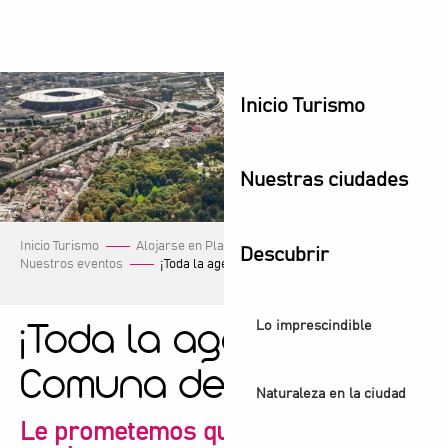
Aller
au
contenu
principal
Inicio Turismo
Nuestras ciudades
Inicio Turismo
Alojarse en Plaine Commune
Descubrir
Nuestros eventos
¡Toda la agenda de la Comuna de Plaine!
Lo imprescindible
¡Toda la agenda de la
Comuna de Plaine!
Naturaleza en la ciudad
Le prometemos que encontrará lo