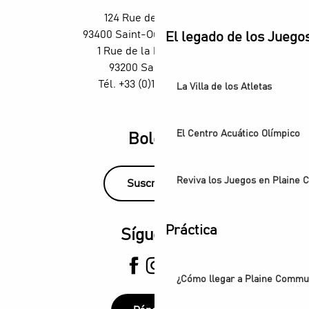
Un été aux Labos Éclair
124 Rue des Rosiers,
Exposition Ya Rayi ! Une histoire de la musique raï
93400 Saint-Ouen-sur-Seine
El legado de los Juego
Festival de Saint-Denis - Exposición: Voces de luz
1 Rue de la République,
93200 Saint-Denis
Tél. +33 (0)1 55 870 870
La Villa de los Atletas
El Centro Acuático Olímpico
Boletín
Reviva los Juegos en Plaine
Suscríbase
Práctica
Síguenos
¿Cómo llegar a Plaine Comm