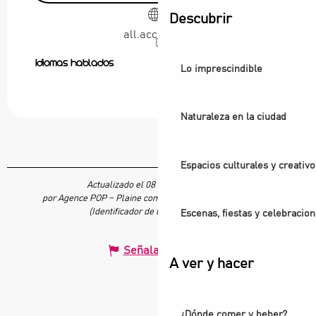
Descubrir
all.accor.com
Idiomas hablados
Idiomas hablados
Lo imprescindible
Naturaleza en la ciudad
Espacios culturales y creativo
Actualizado el 08 enero 2026 a 16:13
por Agence POP – Plaine commune vous Ouvre ses Portes
(Identificador de la oferta :
679753
)
Escenas, fiestas y celebracio
Señalar un error
A ver y hacer
¿Dónde comer y beber?