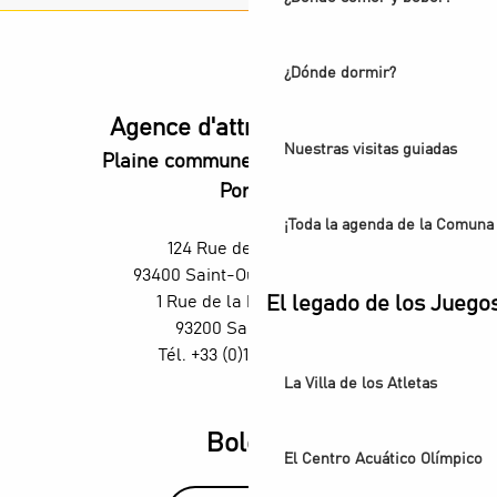
¿Dónde dormir?
Agence d'attractivité POP
Nuestras visitas guiadas
Plaine commune vous Ouvre ses
Portes
¡Toda la agenda de la Comuna 
124 Rue des Rosiers,
93400 Saint-Ouen-sur-Seine
1 Rue de la République,
El legado de los Juego
93200 Saint-Denis
Tél. +33 (0)1 55 870 870
La Villa de los Atletas
Boletín
El Centro Acuático Olímpico