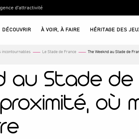
Agence d'attractivité
DÉCOUVRIR
À VOIR, À FAIRE
HÉRITAGE DES JEU
s incontournables
Le Stade de France
The Weeknd au Stade de Franc
 au Stade de 
 proximité, où
rre