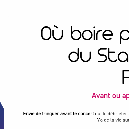
Où boire 
du St
Avant ou a
Envie de trinquer avant le concert
ou de débriefer 
Y’a de la vie a