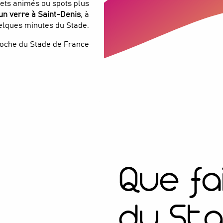
uets animés ou spots plus
 un verre à Saint-Denis
, à
elques minutes du Stade.
roche du Stade de France
Que fa
du Sta