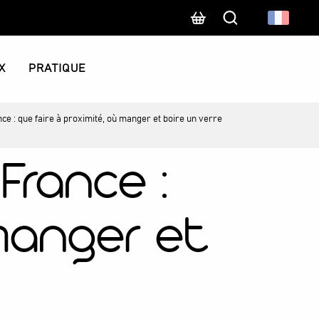
Recherche
X
PRATIQUE
e : que faire à proximité, où manger et boire un verre
France :
 manger et