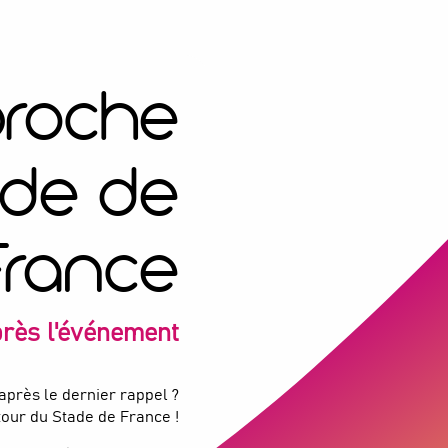
proche
ade de
France
près l'événement
après le dernier rappel ?
utour du Stade de France !