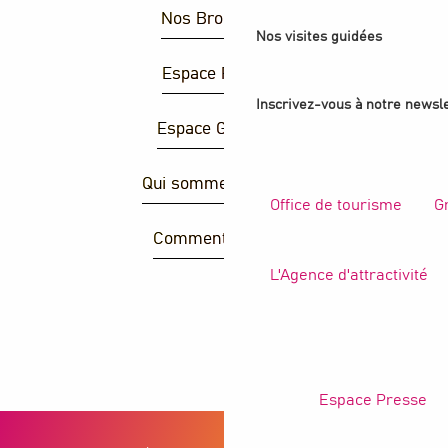
Nos Brochures
Nos visites guidées
Espace Presse
Inscrivez-vous à notre newsle
Espace Groupes
Qui sommes-nous ?
Office de tourisme
G
Comment venir ?
L'Agence d'attractivité
R
Espace Presse