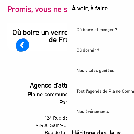
À voir, à faire
Promis, vous ne serez pas déçu
Où boire et manger ?
Où boire un verre proche du Stade
de France ?
Où dormir ?
Nos visites guidées
Agence d'attractivité POP
Tout l'agenda de Plaine Comm
Plaine commune vous Ouvre ses
Portes
Nos événements
124 Rue des Rosiers,
93400 Saint-Ouen-sur-Seine
1 Rue de la République,
Héritage des Jeux