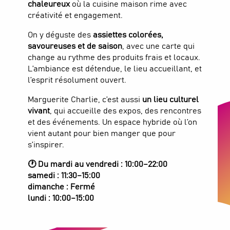
chaleureux
où la cuisine maison rime avec
créativité et engagement.
On y déguste des
assiettes colorées,
savoureuses et de saison
, avec une carte qui
change au rythme des produits frais et locaux.
L’ambiance est détendue, le lieu accueillant, et
l’esprit résolument ouvert.
Marguerite Charlie, c’est aussi
un lieu culturel
vivant
, qui accueille des expos, des rencontres
et des événements. Un espace hybride où l’on
vient autant pour bien manger que pour
s’inspirer.
🕐 Du mardi au vendredi : 10:00–22:00
samedi : 11:30–15:00
dimanche : Fermé
Restaurant - Espace Marguerite
lundi : 10:00–15:00
Charlie
RESTAURANT