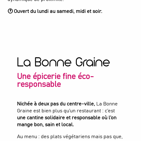
Restaurant - O' Grand Breton
🕐 Ouvert du lundi au samedi, midi et soir.
RESTAURANT
Saint-Denis
La Bonne Graine
Une épicerie fine éco-
responsable
Nichée à deux pas du centre-ville,
La Bonne
Graine est bien plus qu’un restaurant : c’est
une cantine solidaire et responsable où l’on
mange bon, sain et local.
Au menu : des plats végétariens mais pas que,