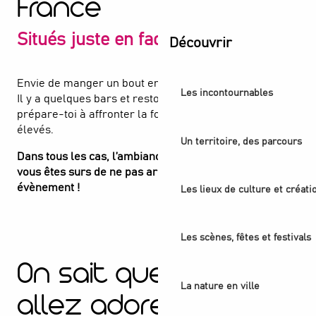
France
Situés juste en face du Stade
Découvrir
Envie de manger un bout en face du Stade de France ?
Les incontournables
Il y a quelques bars et restos juste en face… mais
prépare-toi à affronter la foule et des prix un peu plus
élevés.
Un territoire, des parcours
Dans tous les cas, l’ambiance sera au rendez-vous et
vous êtes surs de ne pas arriver en retard à votre
évènement !
Les lieux de culture et créati
Les scènes, fêtes et festivals
On sait que vous
La nature en ville
allez adorer