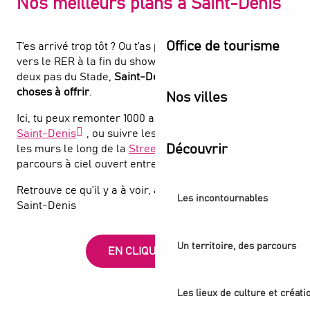
Nos meilleurs plans à Saint-Denis
Office de tourisme
T’es arrivé trop tôt ? Ou t’as pas envie de suivre la foule
vers le RER à la fin du show ? Bonne idée. Parce qu’à
deux pas du Stade,
Saint-Denis a énormément de
choses à offrir
.
Nos villes
Ici, tu peux remonter 1000 ans d’histoire à la
Basilique
Saint-Denis
, ou suivre les bombes de peinture sur
Découvrir
les murs le long de la
Street Art Avenue
, un
parcours à ciel ouvert entre art urbain et canal.
Retrouve ce qu’il y a à voir, à faire et à explorer à
Les incontournables
Saint-Denis
Un territoire, des parcours
EN CLIQUANT ICI
Les lieux de culture et créati