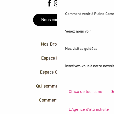
Comment venir à Plaine Com
Nous contacter
Venez nous voir
Nos Brochures
Nos visites guidées
Espace Presse
Inscrivez-vous à notre newsle
Espace Groupes
Qui sommes-nous ?
Office de tourisme
G
Comment venir ?
L'Agence d'attractivité