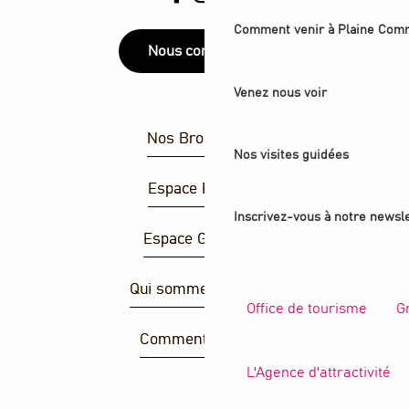
Comment venir à Plaine Com
Nous contacter
Venez nous voir
Nos Brochures
Nos visites guidées
Espace Presse
Inscrivez-vous à notre newsle
Espace Groupes
Qui sommes-nous ?
Office de tourisme
G
Comment venir ?
L'Agence d'attractivité