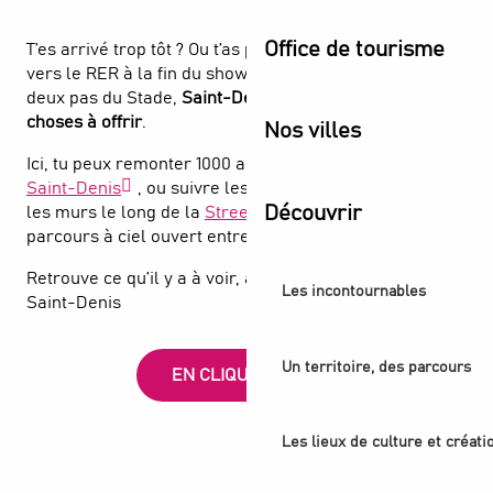
Office de tourisme
T’es arrivé trop tôt ? Ou t’as pas envie de suivre la foule
vers le RER à la fin du show ? Bonne idée. Parce qu’à
deux pas du Stade,
Saint-Denis a énormément de
choses à offrir
.
Nos villes
Ici, tu peux remonter 1000 ans d’histoire à la
Basilique
Saint-Denis
, ou suivre les bombes de peinture sur
Découvrir
les murs le long de la
Street Art Avenue
, un
parcours à ciel ouvert entre art urbain et canal.
Retrouve ce qu’il y a à voir, à faire et à explorer à
Les incontournables
Saint-Denis
Un territoire, des parcours
EN CLIQUANT ICI
Les lieux de culture et créati