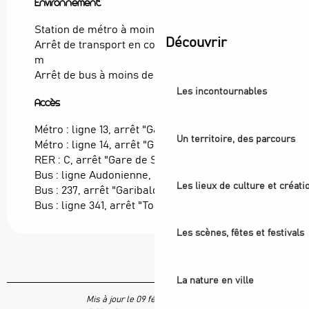
Environnement
Environnement
Station de métro à moins de 500 m
Découvrir
Arrêt de transport en commun à moins de 500
m
Arrêt de bus à moins de 500 m
Les incontournables
Accès
Accès
Métro : ligne 13, arrêt "Garibaldi"
Un territoire, des parcours
Métro : ligne 14, arrêt "Gare de Saint-Ouen"
RER : C, arrêt "Gare de Saint-Ouen"
Bus : ligne Audonienne, arrêt "Pasteur"
Les lieux de culture et créati
Bus : 237, arrêt "Garibaldi Ottino"
Bus : ligne 341, arrêt "Toulouse-Lautrec"
Les scènes, fêtes et festivals
La nature en ville
Mis à jour le 09 février 2024 à 12:20