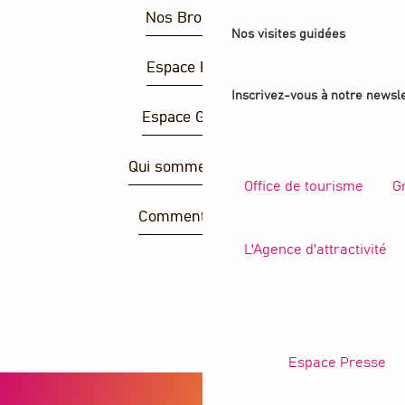
Nos Brochures
Nos visites guidées
Espace Presse
Inscrivez-vous à notre newsle
Espace Groupes
Qui sommes-nous ?
Office de tourisme
G
Comment venir ?
L'Agence d'attractivité
R
Espace Presse