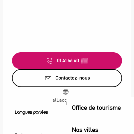
01 41 66 40
▒▒
Contactez-nous
all.accor.com
Office de tourisme
Langues parlées
Langues parlées
Nos villes