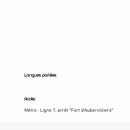
Langues parlées
Langues parlées
Accès
Accès
Métro : Ligne 7, arrêt "Fort d'Aubervilliers"