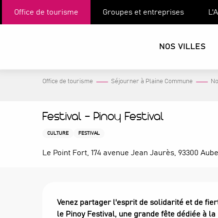
Aller
Office de tourisme
Groupes et entreprises
L'
au
contenu
principal
NOS VILLES
Office de tourisme
Séjourner à Plaine Commune
No
Festival - Pinoy Festival
CULTURE
FESTIVAL
Le Point Fort, 174 avenue Jean Jaurès, 93300 Aube
Description
Venez partager l'esprit de solidarité et de fie
le Pinoy Festival, une grande fête dédiée à la c