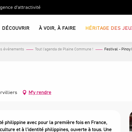
Agence d'attractivité
DÉCOUVRIR
À VOIR, À FAIRE
HÉRITAGE DES JEU
s événements
Tout l’agenda de Plaine Commune !
Festival - Pinoy 
rvilliers
M'y rendre
rté philippine avec pour la première fois en France, 
ulture et à l’identité philippines, ouverte à tous. Une 