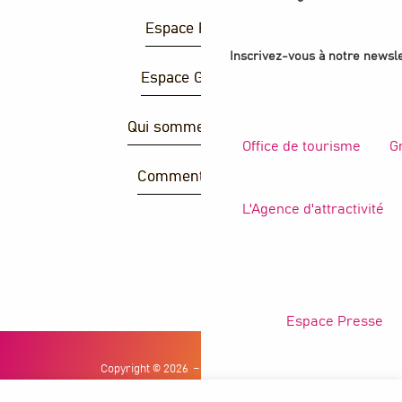
Espace Presse
Inscrivez-vous à notre newsle
Espace Groupes
Qui sommes-nous ?
Office de tourisme
G
Comment venir ?
L'Agence d'attractivité
R
Espace Presse
Copyright © 2026
Mentions légales
Politique de confidentialité
Conditions générales de ventes