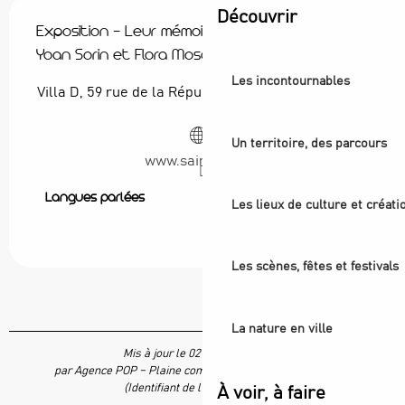
Découvrir
Exposition - Leur mémoire a des rumeurs -
Yoan Sorin et Flora Moscovici
Les incontournables
Villa D, 59 rue de la République, 93200 Saint-Denis
Un territoire, des parcours
www.saintdenis.fr
Langues parlées
Langues parlées
Les lieux de culture et créati
Les scènes, fêtes et festivals
La nature en ville
Mis à jour le 02 juin 2026 à 17:31
par Agence POP – Plaine commune vous Ouvre ses Portes
(Identifiant de l'offre :
7855073
)
À voir, à faire