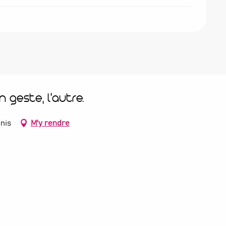
un geste, l'autre.
nis
M'y rendre