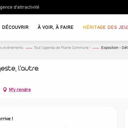
Agence d'attractivité
DÉCOUVRIR
À VOIR, À FAIRE
HÉRITAGE DES JEU
s événements
Tout l’agenda de Plaine Commune !
Exposition - Défa
este, l'autre.
M'y rendre
rrive !