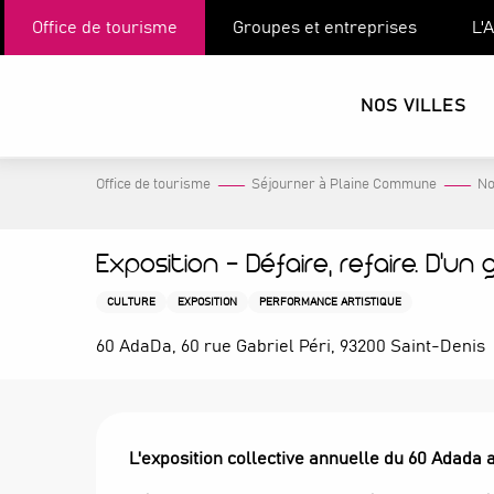
Aller
Office de tourisme
Groupes et entreprises
L'
au
contenu
principal
NOS VILLES
Office de tourisme
Séjourner à Plaine Commune
No
Exposition - Défaire, refaire. D'un g
CULTURE
EXPOSITION
PERFORMANCE ARTISTIQUE
60 AdaDa, 60 rue Gabriel Péri, 93200 Saint-Denis
Description
L'exposition collective annuelle du 60 Adada a