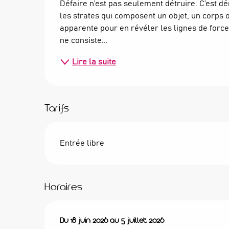
Défaire n’est pas seulement détruire. C’est d
les strates qui composent un objet, un corps o
apparente pour en révéler les lignes de force, 
ne consiste...
Lire la suite
Tarifs
Entrée libre
Horaires
Du
Du
18 juin 2026
18 juin 2026
au
au
5 juillet 2026
5 juillet 2026