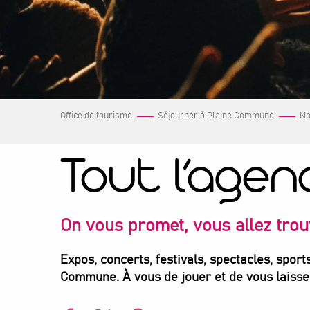
Office de tourisme
Séjourner à Plaine Commune
No
Tout l’agen
On vous promet, vous allez trou
Expos, concerts, festivals, spectacles, spo
Commune. À vous de jouer et de vous laisser