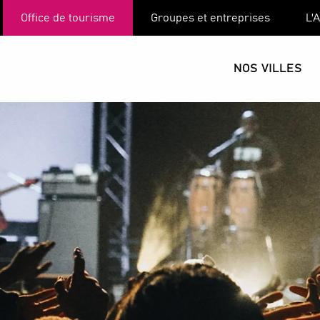
Aller
Office de tourisme
Groupes et entreprises
L'
au
contenu
principal
NOS VILLES