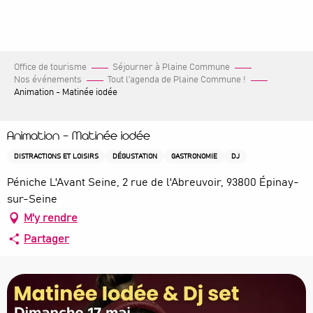
Aller
au
contenu
principal
Office de tourisme
Séjourner à Plaine Commune
Nos événements
Tout l’agenda de Plaine Commune !
Animation - Matinée iodée
Animation - Matinée iodée
DISTRACTIONS ET LOISIRS
DÉGUSTATION
GASTRONOMIE
DJ
Péniche L'Avant Seine, 2 rue de l'Abreuvoir, 93800 Épinay-
sur-Seine
M'y rendre
Partager