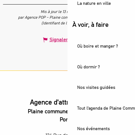
La nature en ville
Mis à jour le 13 mai 2026 à 15:37
par Agence POP – Plaine commune vous Ouvre ses Portes
(Identifiant de l'offre :
7623942
)
À voir, à faire
Signaler une erreur
Où boire et manger ?
Où dormir ?
Nos visites guidées
Agence d'attractivité POP
Tout l'agenda de Plaine Comm
Plaine commune vous Ouvre ses
Portes
Nos événements