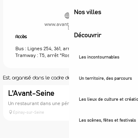
Nos villes
www.avant-seine.com
Découvrir
Accès
Accès
Bus : Lignes 254, 361, arrêt "Rose Bertin"
Tramway : T5, arrêt "Rose Bertin"
Les incontournables
Est organisé dans le cadre de ...
Un territoire, des parcours
L'Avant-Seine
Les lieux de culture et créati
Un restaurant dans une péniche !
Épinay-sur-Seine
Les scènes, fêtes et festivals