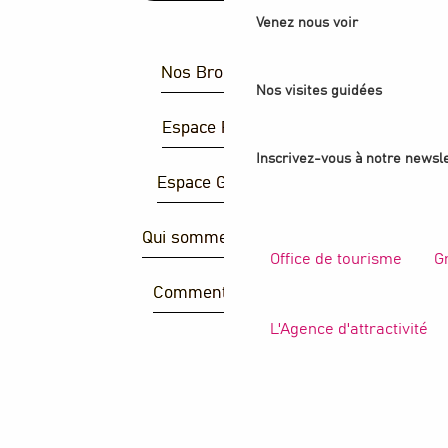
Venez nous voir
Nos Brochures
Nos visites guidées
Espace Presse
Inscrivez-vous à notre newsle
Espace Groupes
Qui sommes-nous ?
Office de tourisme
G
Comment venir ?
L'Agence d'attractivité
R