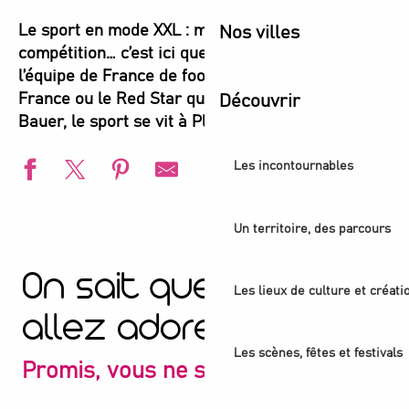
Le sport en mode XXL : matchs, courses,
Nos villes
compétition… c’est ici que ça joue ! Que ce soit
l’équipe de France de foot, de rugby au Stade de
France ou le Red Star qui enflamme le Stade
Découvrir
Bauer, le sport se vit à Plaine Commune.
Les incontournables
Championnats d'Europe de natation 2026
Un territoire, des parcours
Football - Red Star / Sochaux
Football - Red Star / Reims
On sait que vous
Football - France / Italie
Les lieux de culture et créati
Football - France / Belgique
allez adorer
Football américain - Pittsburgh Steelers vs New Orleans S
Rugby - France / Afrique du Sud
Les scènes, fêtes et festivals
Rugby - France / Argentine
Promis, vous ne serez pas déçu
Rugby - Tournoi des 6 Nations : France / Pays de Galles
Rugby - Tournoi des 6 Nations : France / Écosse