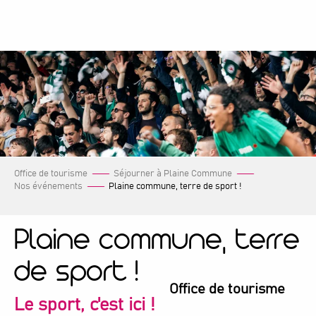
Aller
au
contenu
principal
Office de tourisme
Séjourner à Plaine Commune
Nos événements
Plaine commune, terre de sport !
Plaine commune, terre
de sport !
Office de tourisme
Le sport, c'est ici !