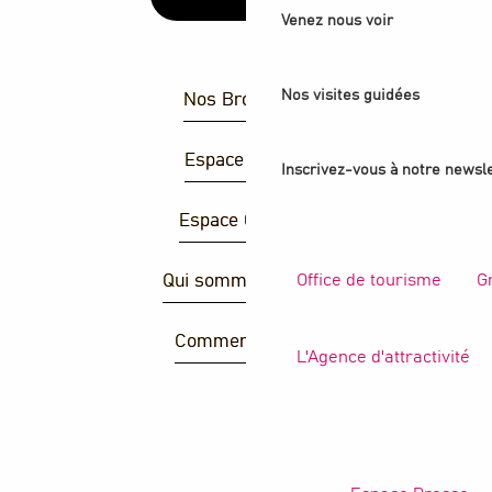
Venez nous voir
Nos visites guidées
Nos Brochures
Espace Presse
Inscrivez-vous à notre newsle
Espace Groupes
Office de tourisme
G
Qui sommes-nous ?
Comment venir ?
L'Agence d'attractivité
R