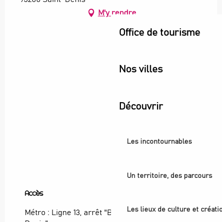
M'y rendre
Office de tourisme
Nos villes
Découvrir
Les incontournables
Un territoire, des parcours
Accès
Accès
Les lieux de culture et créati
Métro : Ligne 13, arrêt "Basilique de Saint-