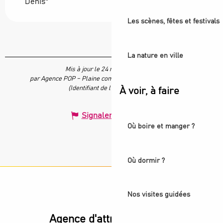
Denis"
Les scènes, fêtes et festivals
La nature en ville
Mis à jour le 24 mars 2026 à 11:57
par Agence POP – Plaine commune vous Ouvre ses Portes
(Identifiant de l'offre :
7665949
)
À voir, à faire
Signaler une erreur
Où boire et manger ?
Où dormir ?
Nos visites guidées
Agence d'attractivité POP