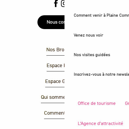
Comment venir à Plaine Com
Nous contacter
Venez nous voir
Nos Brochures
Nos visites guidées
Espace Presse
Inscrivez-vous à notre newsle
Espace Groupes
Qui sommes-nous ?
Office de tourisme
G
Comment venir ?
L'Agence d'attractivité