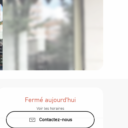
Ouverture et c
Fermé aujourd'hui
Voir les horaires
Contactez-nous