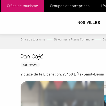
Aller
Office de tourisme
Groupes et entreprises
L'
au
contenu
principal
NOS VILLES
Office de tourisme
Séjourner à Plaine Commune
Où
Pan Café
RESTAURANT
9 place de la Libération, 93450 L' Île-Saint-Denis