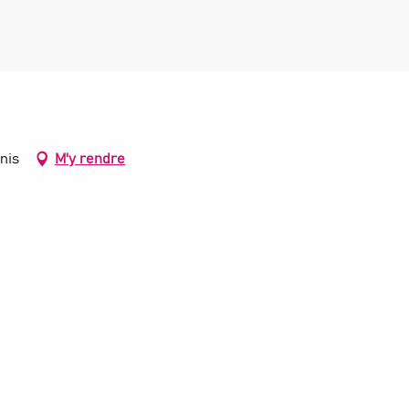
nis
M'y rendre