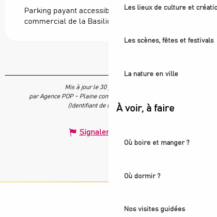
Les lieux de culture et créati
Parking payant accessible au centre
commercial de la Basilique
Les scènes, fêtes et festivals
La nature en ville
Mis à jour le 30 juin 2023 à 17:08
par Agence POP – Plaine commune vous Ouvre ses Portes
(Identifiant de l'offre :
680678
)
À voir, à faire
Signaler une erreur
Où boire et manger ?
Où dormir ?
Nos visites guidées