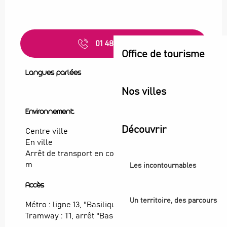
01 48 20 89
▒▒
Office de tourisme
Langues parlées
Langues parlées
Nos villes
Environnement
Environnement
Découvrir
Centre ville
En ville
Arrêt de transport en commun à moins de 500
m
Les incontournables
Accès
Accès
Un territoire, des parcours
Métro : ligne 13, "Basilique de Saint-Denis"
Tramway : T1, arrêt "Basilique de Saint-Denis"