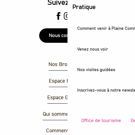
Suivez-nous
Pratique
Comment venir à Plaine Com
Nous contacter
Venez nous voir
Nos Brochures
Nos visites guidées
Espace Presse
Inscrivez-vous à notre newsle
Espace Groupes
Qui sommes-nous ?
Office de tourisme
G
Comment venir ?