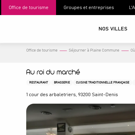
Aller
Office de tourisme
Groupes et entreprises
L'
au
contenu
principal
NOS VILLES
Office de tourisme
Séjourner à Plaine Commune
Où
Au roi du marché
RESTAURANT
BRASSERIE
CUISINE TRADITIONNELLE FRANÇAISE
1 cour des arbaletriers, 93200 Saint-Denis