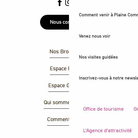
Comment venir à Plaine Com
Nous contacter
Venez nous voir
Nos Brochures
Nos visites guidées
Espace Presse
Inscrivez-vous à notre newsle
Espace Groupes
Qui sommes-nous ?
Office de tourisme
G
Comment venir ?
L'Agence d'attractivité