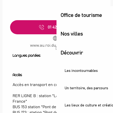
Office de tourisme
01 42 43 20
▒▒
Nos villes
www.au.roi.du.couscous.com
Découvrir
Langues parlées
Langues parlées
Les incontournables
Accès
Accès
Accès en transport en commun :
Un territoire, des parcours
RER LIGNE B : station "La Plaine Stade de
France"
Les lieux de culture et créati
BUS 153 station "Pont de Soissons"
BUS 173 : station "Pont de Soissons"