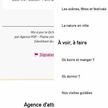
Les scènes, fêtes et festivals
La nature en ville
Mis à jour le 04 février 2025 à 11:27
par Agence POP – Plaine commune vous Ouvre ses Portes
(Identifiant de l'offre :
680635
)
À voir, à faire
Signaler une erreur
Où boire et manger ?
Où dormir ?
Nos visites guidées
Agence d'attractivité POP