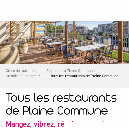
Aller
au
contenu
principal
Office de tourisme
Séjourner à Plaine Commune
Où boire et manger ?
Tous les restaurants de Plaine Commune
Tous les restaurants
de Plaine Commune
Mangez, vibrez, régalez-vous !