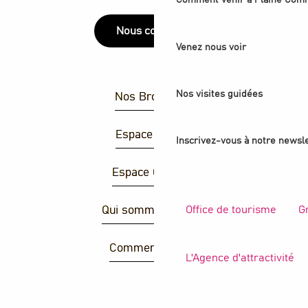
Comment venir à Plaine Com
Nous contacter
Venez nous voir
Nos visites guidées
Nos Brochures
Espace Presse
Inscrivez-vous à notre newsle
Espace Groupes
Office de tourisme
G
Qui sommes-nous ?
Comment venir ?
L'Agence d'attractivité