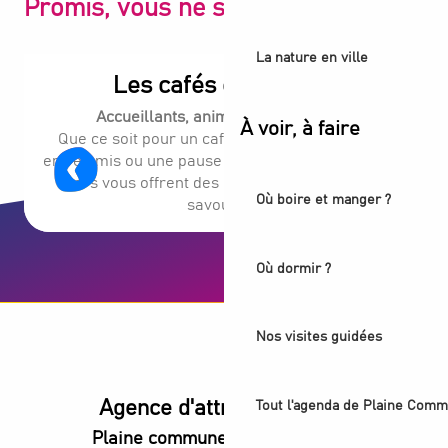
Promis, vous ne serez pas déçu
Au roi du marché
New Tokyo
La nature en ville
La Table Gourmande
Les cafés et les bars
Restaurant - A folé
Accueillants, animés, authentiques.
À voir, à faire
Que ce soit pour un café en terrasse, un verre
entre amis ou une pause gourmande, nos cafés et
bars vous offrent des moments conviviaux à
Où boire et manger ?
savourer !
Où dormir ?
Nos visites guidées
Agence d'attractivité POP
Tout l'agenda de Plaine Comm
Plaine commune vous Ouvre ses