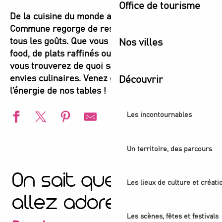
Office de tourisme
De la cuisine du monde aux spots locaux, Plaine
Commune regorge de restaurants sympas pour
tous les goûts. Que vous soyez fans de street
Nos villes
food, de plats raffinés ou de saveurs exotiques,
vous trouverez de quoi satisfaire toutes vos
envies culinaires. Venez goûter à la diversité et à
Découvrir
l’énergie de nos tables !
Les incontournables
Restaurant - Café Jaune
Un territoire, des parcours
Restaurant - Jeanjean
Comptoir CourtePaille Saint-Denis Stade Ouest
On sait que vous
Café hôtel de l'avenir
Les lieux de culture et créati
Brasserie Biron
allez adorer
La Puce
Restaurant - The Stage Skybar
Les scènes, fêtes et festivals
Bistro - Méjo - Restaurant de l'hôtel Ibis Styles Paris Saint