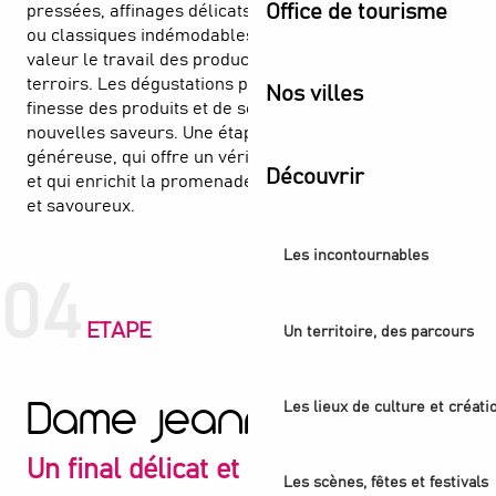
Office de tourisme
pressées, affinages délicats, découvertes régionales
ou classiques indémodables… la sélection met en
valeur le travail des producteurs et la richesse des
terroirs. Les dégustations permettent de saisir toute la
Nos villes
finesse des produits et de se laisser surprendre par de
nouvelles saveurs. Une étape gourmande et
généreuse, qui offre un véritable moment de partage
Découvrir
et qui enrichit la promenade d’un parfum authentique
et savoureux.
Les incontournables
04
ETAPE
Un territoire, des parcours
Les lieux de culture et créati
Dame Jeanne
Un final délicat et généreux
Les scènes, fêtes et festivals