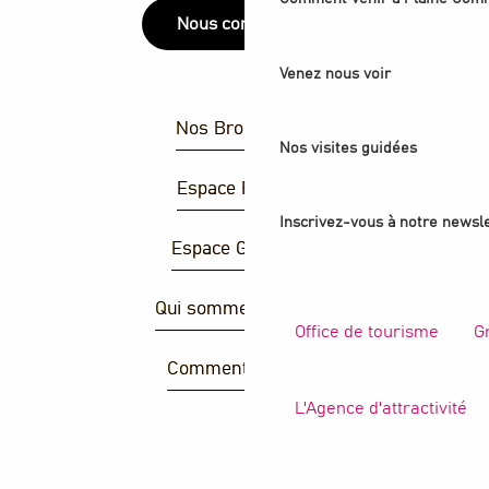
Nous contacter
Venez nous voir
Nos Brochures
Nos visites guidées
Espace Presse
Inscrivez-vous à notre newsle
Espace Groupes
Qui sommes-nous ?
Office de tourisme
G
Comment venir ?
L'Agence d'attractivité