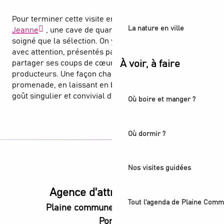
Pour terminer cette visite en beauté, direction
Dame
La nature en ville
Jeanne
, une cave de quartier où l’accueil est aussi
soigné que la sélection. On y découvre des vins choisis
avec attention, présentés par un passionné qui aime
partager ses coups de cœur et raconter l’histoire des
À voir, à faire
producteurs. Une façon chaleureuse de conclure la
promenade, en laissant en bouche et en mémoire, le
goût singulier et convivial d’Aubervilliers.
Où boire et manger ?
Où dormir ?
Nos visites guidées
Agence d'attractivité POP
Tout l'agenda de Plaine Comm
Plaine commune vous Ouvre ses
Portes