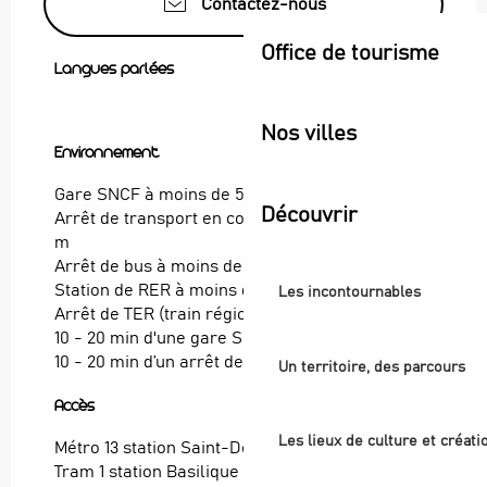
Contactez-nous
Office de tourisme
Langues parlées
Langues parlées
Nos villes
Environnement
Environnement
Gare SNCF à moins de 500 m
Découvrir
Arrêt de transport en commun à moins de 500
m
Arrêt de bus à moins de 500 m
Station de RER à moins de 500 m
Les incontournables
Arrêt de TER (train régional) à moins de 500 m
10 - 20 min d'une gare SNCF à pied
10 - 20 min d’un arrêt de bus à pied
Un territoire, des parcours
Accès
Accès
Les lieux de culture et créati
Métro 13 station Saint-Denis Basilique
Tram 1 station Basilique