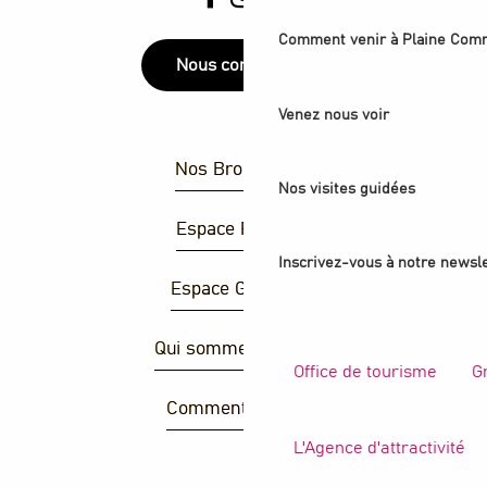
Comment venir à Plaine Com
Nous contacter
Venez nous voir
Nos Brochures
Nos visites guidées
Espace Presse
Inscrivez-vous à notre newsle
Espace Groupes
Qui sommes-nous ?
Office de tourisme
G
Comment venir ?
L'Agence d'attractivité