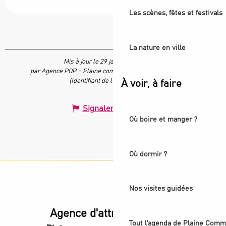
Les scènes, fêtes et festivals
La nature en ville
Mis à jour le 29 janvier 2025 à 10:18
par Agence POP – Plaine commune vous Ouvre ses Portes
(Identifiant de l'offre :
7205047
)
À voir, à faire
Signaler une erreur
Où boire et manger ?
Où dormir ?
Nos visites guidées
Agence d'attractivité POP
Tout l'agenda de Plaine Comm