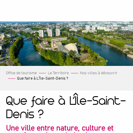
Aller
au
contenu
principal
Office de tourisme
Le Territoire
Nos villes à découvrir
Que faire à L’Île-Saint-Denis ?
Que faire à L’Île-Saint-
Denis ?
Une ville entre nature, culture et