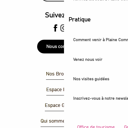
Suivez-nous
Pratique
Comment venir à Plaine Com
Nous contacter
Venez nous voir
Nos Brochures
Nos visites guidées
Espace Presse
Inscrivez-vous à notre newsle
Espace Groupes
Qui sommes-nous ?
Office de tourisme
G