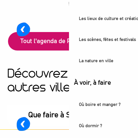
Balade urbaine - Exploration du
!
Parc de l'Ile-Saint-Denis
Les lieux de culture et créati
L' Île-Saint-Denis
Les scènes, fêtes et festivals
Tout l'agenda de Plaine Commune
La nature en ville
Découvrez nos
À voir, à faire
autres villes
Où boire et manger ?
Que faire à Saint-Denis ?
Où dormir ?