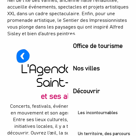
Nef de l’Île des Vannes, ancienne halle réhabilitée,
accueille événements, spectacles et projets artistiques
XXL dans un cadre spectaculaire. Enfin, pour une
promenade artistique, le Sentier des Impressionnistes
vous plonge dans les paysages qui ont inspiré Alfred
Théâtre Jean Vilar
Sisley et bien d’autres peintres.
LOISIRS CULTURELS
Office de tourisme
L' Île-Saint-Denis
L'Agenda à L'île-
Nos villes
Saint-Denis
Découvrir
et ses alentours
Concerts, festivals, événements sportifs… La ville est
en mouvement et son agenda est là pour le prouver.
Les incontournables
Entre ses lieux culturels, ses espaces verts et ses
8
initiatives locales, il y a toujours quelque chose à
AOÛT
A
découvrir. Ouvrez l’œil, la surprise est au coin de la rue
Un territoire, des parcours