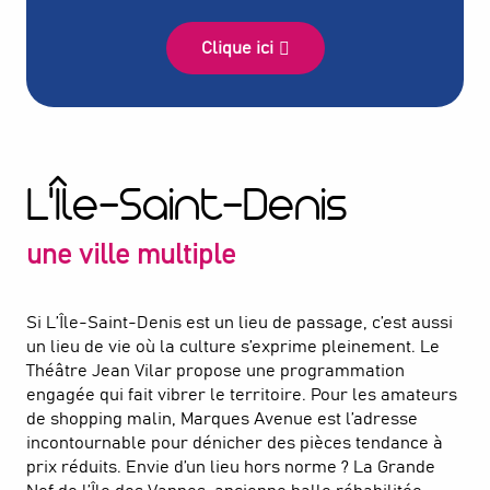
Clique ici
Parc départemental de L’Île-
Le Village des athlètes
Saint-Denis
Nos meilleures fermes urbaines
L'Île-Saint-Denis
une ville multiple
Si L’Île-Saint-Denis est un lieu de passage, c’est aussi
un lieu de vie où la culture s’exprime pleinement. Le
Théâtre Jean Vilar propose une programmation
engagée qui fait vibrer le territoire. Pour les amateurs
de shopping malin, Marques Avenue est l’adresse
incontournable pour dénicher des pièces tendance à
prix réduits. Envie d’un lieu hors norme ? La Grande