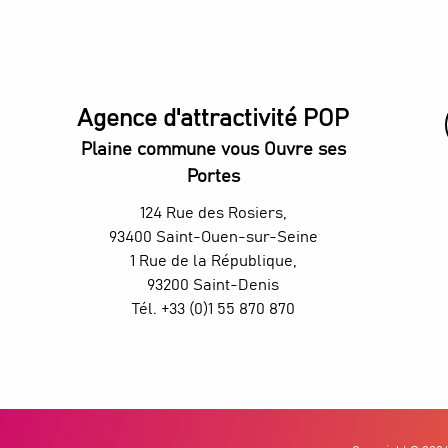
Jardin éphèmère
Parc Francis Auffray
Granja urbana - Zone Sensible
Square Marmottan
Granja urbana - La Plaine terre
Agence d'attractivité POP
Jardín Pierre de Montreuil
Jardín pedagógico del 6b
Plaine commune vous Ouvre ses
Parc des Béatus
Portes
Square Malala Yousafzai
Esplanade Edouard Glissant
124 Rue des Rosiers,
Plaza Stalingrado
93400 Saint-Ouen-sur-Seine
1 Rue de la République,
93200 Saint-Denis
Tél. +33 (0)1 55 870 870