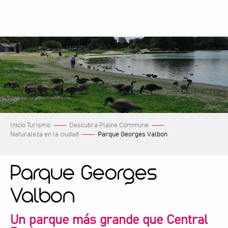
Aller
au
contenu
principal
Inicio Turismo
Descubra Plaine Commune
Naturaleza en la ciudad
Parque Georges Valbon
Parque Georges
Valbon
Un parque más grande que Central