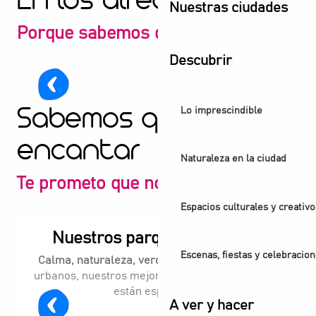
En los alrededores
Nuestras ciudades
Porque sabemos que eres un vago
Avenida del Arte Callejero
Descubrir
20 minutos en bicicleta
2
Lo imprescindible
Sabemos que te va a
encantar
Naturaleza en la ciudad
Te prometo que no te decepcionará
Espacios culturales y creativo
Nuestros parques y jardines
Escenas, fiestas y celebracio
Calma, naturaleza, verdor.
Lejos de los tópicos
urbanos, nuestros mejores parques y jardines le
están esperando.
A ver y hacer