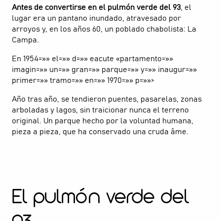
Antes de convertirse en el pulmón verde del 93
, el
lugar era un pantano inundado, atravesado por
arroyos y, en los años 60, un poblado chabolista: La
Campa.
En 1954=»» el=»» d=»» eacute «partamento=»»
imagin=»» un=»» gran=»» parque=»» y=»» inaugur=»»
primer=»» tramo=»» en=»» 1970=»» p=»»>
Año tras año, se tendieron puentes, pasarelas, zonas
arboladas y lagos, sin traicionar nunca el terreno
original. Un parque hecho por la voluntad humana,
pieza a pieza, que ha conservado una cruda âme.
El pulmón verde del
93