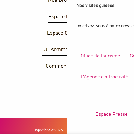
Nos Brochures
Nos visites guidées
Espace Presse
Inscrivez-vous à notre newsle
Espace Groupes
Qui sommes-nous ?
Office de tourisme
G
Comment venir ?
L'Agence d'attractivité
R
Espace Presse
Copyright © 2026
Mentions légales