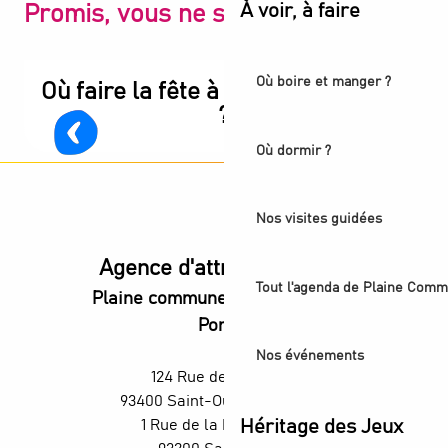
À voir, à faire
Promis, vous ne serez pas déçu
Où boire et manger ?
Où faire la fête à Plaine Commune
?
Où dormir ?
Nos visites guidées
Agence d'attractivité POP
Tout l'agenda de Plaine Comm
Plaine commune vous Ouvre ses
Portes
Nos événements
124 Rue des Rosiers,
93400 Saint-Ouen-sur-Seine
1 Rue de la République,
Héritage des Jeux