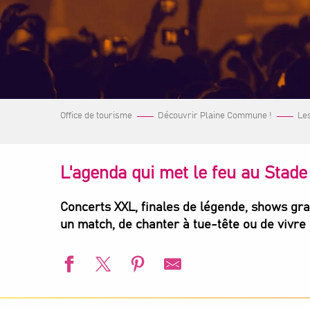
Office de tourisme
Découvrir Plaine Commune !
Le
L'agenda qui met le feu au Stade
Concerts XXL, finales de légende, shows gra
un match, de chanter à tue-tête ou de vivre
Visite guidée - Les coulisses du Stade de France®