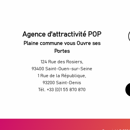
Concert - PLK
Concert - Jaÿ‑Z
Concert - BigBang
Football - France / Italie
Football - France / Belgique
Agence d'attractivité POP
Football américain - Pittsburgh Steelers vs New Orleans S
Rugby - France / Afrique du Sud
Plaine commune vous Ouvre ses
Rugby - France / Argentine
Portes
Rugby - Tournoi des 6 Nations : France / Pays de Galles
Rugby - Tournoi des 6 Nations : France / Écosse
124 Rue des Rosiers,
Concert - Niska
93400 Saint-Ouen-sur-Seine
1 Rue de la République,
93200 Saint-Denis
Tél. +33 (0)1 55 870 870