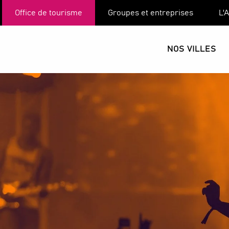
Aller
Office de tourisme
Groupes et entreprises
L'
au
contenu
principal
NOS VILLES
L’agenda qu