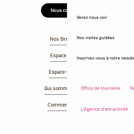
Nous contacter
Venez nous voir
Nos visites guidées
Nos Brochures
Espace Presse
Inscrivez-vous à notre newsle
Espace Groupes
Office de tourisme
G
Qui sommes-nous ?
Comment venir ?
L'Agence d'attractivité
R