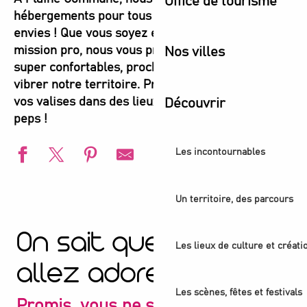
Office de tourisme
hébergements pour tous les styles et toutes les
envies ! Que vous soyez en mode escapade ou en
mission pro, nous vous proposons des endroits
Nos villes
super confortables, proches de tout ce qui fait
vibrer notre territoire. Préparez-vous à poser
vos valises dans des lieux accueillants et plein de
Découvrir
peps !
Les incontournables
Hôtel - Ibis Saint-Denis Stade Sud
Un territoire, des parcours
On sait que vous
Les lieux de culture et créati
allez adorer
Les scènes, fêtes et festivals
Promis, vous ne serez pas déçu