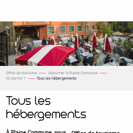
Aller
au
contenu
principal
Office de tourisme
Séjourner à Plaine Commune
Où dormir ?
Tous les hébergements
Tous les
hébergements
À Plaine Commune, nous avons des