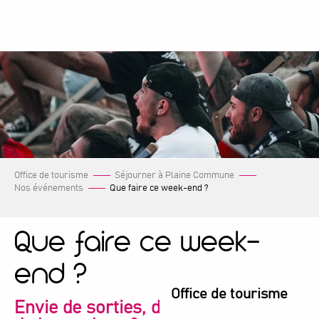
Aller
au
contenu
principal
Office de tourisme
Séjourner à Plaine Commune
Nos événements
Que faire ce week-end ?
Que faire ce week-
end ?
Office de tourisme
Envie de sorties, de découvertes et