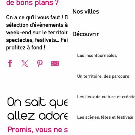
de bons plans ?
Nos villes
On a ce qu’il vous faut ! Découvrez notre
sélection d’évènements à ne pas manquer ce
week-end sur le territoire : concerts, expos,
Découvrir
spectacles, festivals… Faites votre choix et
profitez à fond !
Les incontournables
Un territoire, des parcours
H4 Wyndham Paris Pleyel - Atelier - Cours de Mixologie a
Concert - Concerts d’orgue aux Grandes-Orgues Cavaillé-C
Balade urbaine - Exploration du Parc de l'Ile-Saint-Denis
Les lieux de culture et créati
On sait que vous
Visite guidée - Ciné-balade aux Puces
Visite guidée - L'ancienne abbaye royale, coeur battant d
allez adorer
Exposition Ya Rayi ! Une histoire de la musique raï
Les scènes, fêtes et festivals
Visite-atelier - La basilique cathédrale de Saint-Denis et at
Promis, vous ne serez pas déçu