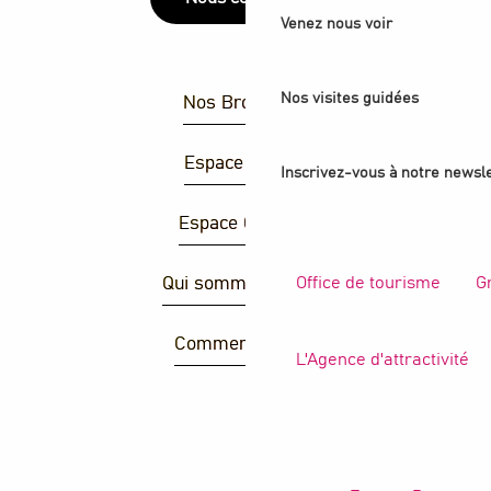
Venez nous voir
Nos visites guidées
Nos Brochures
Espace Presse
Inscrivez-vous à notre newsle
Espace Groupes
Office de tourisme
G
Qui sommes-nous ?
Comment venir ?
L'Agence d'attractivité
R